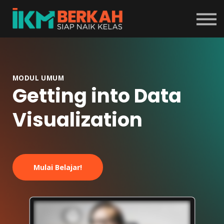
Tentang Program
Masuk
Daftar
MODUL UMUM
Getting into Data
Visualization
Mulai Belajar!