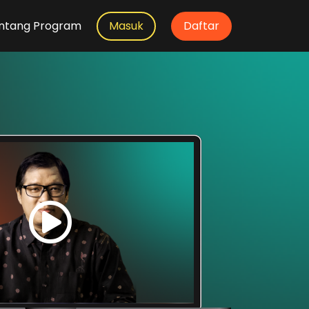
ntang Program
Masuk
Daftar