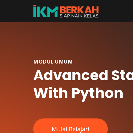
MODUL UMUM
Advanced Sta
With Python
Mulai Belajar!