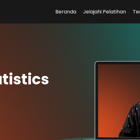
Beranda
Jelajahi Pelatihan
Te
tistics