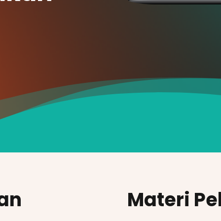
han
Materi Pe