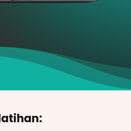
latihan: