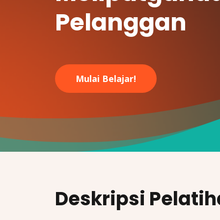
Pelanggan
Mulai Belajar!
Deskripsi Pelati