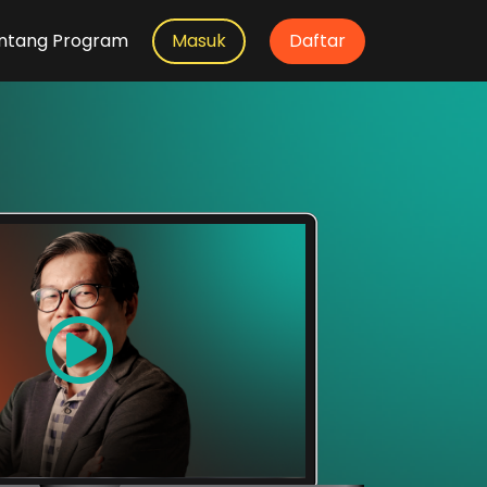
ntang Program
Masuk
Daftar